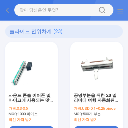
슬라이드 전위차계
(23)
사운드 콘솔 이어폰 및
공명부분을 위한 20 밀
마이크에 사용되는 맞춤
리미터 여행 자동화된
형 금속 레버 탄소 필름
슬라이드 전위차계 5K
가격:
0.3-0.5
가격:
USD 0.1~0.26 piece
선형 60mm 10K 선형
하락 포트
MOQ:
1000 파이스
MOQ:
500개 부분
슬라이드 전위차계
최신 가격 받기
최신 가격 받기