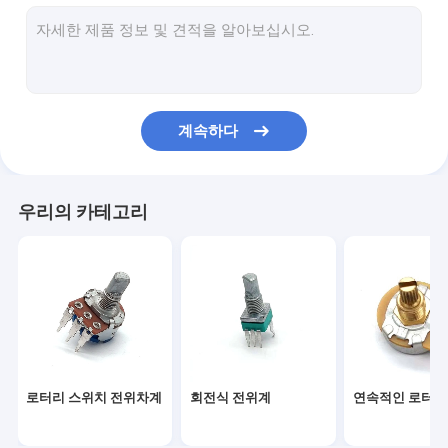
기타 발 스위치
슬라이드 전위차계
하락 페이더
계속하다
자동화된 전위차계
기타 선택기 스위치
우리의 카테고리
원축 부호기
전자 기타 포트
트리머 포텐셔미터
로타리 인코더 스위치
로터리 스위치 전위차계
회전식 전위계
연속적인 로터리
Electric Slide는 전환합니다