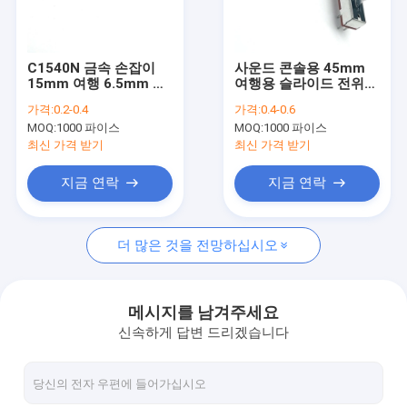
공장 투어
품질 관리
C1540N 금속 손잡이
사운드 콘솔용 45mm
15mm 여행 6.5mm 와
여행용 슬라이드 전위차
연락처
이드 사운드 콘솔 이어
계 B10k 페이더
가격:
0.2-0.4
가격:
0.4-0.6
폰 및 마이크에 사용
MOQ:
1000 파이스
MOQ:
1000 파이스
뉴스
최신 가격 받기
최신 가격 받기
모든 케이스
지금 연락
지금 연락
더 많은 것을 전망하십시오
로터리 스위치 전위차계
회전식 전위계
메시지를 남겨주세요
신속하게 답변 드리겠습니다
연속적인 로터리 스위치
회전 인코더