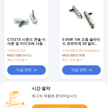
C1521S 사운드 콘솔 이
0.05W 10k 오옴 슬라이
어폰 및 마이크에 사용
드 전위차계 30 밀리미
되는 금속 손잡이
터 듀얼 선 PC 핀
가격:
0.27-0.3
가격:
USD 0.25~0.35 piece
15mm 여행 6.5mm 폭
MOQ:
1000 파이스
MOQ:
500개 부분
최신 가격 받기
최신 가격 받기
지금 연락
지금 연락
시간 절약
최고의 제품에 문의하십시오.