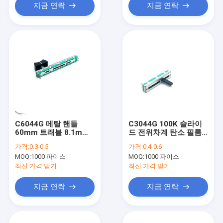
지금 연락
지금 연락
C6044G 메탈 핸들
C3044G 100K 슬라이
60mm 트래블 8.1mm
드 전위차계 탄소 필름
와이드 사운드 콘솔 이
선형 페이더 전위차계
가격:
0.3-0.5
가격:
0.4-0.6
어폰 및 마이크에 사용
MOQ:
1000 파이스
MOQ:
1000 파이스
최신 가격 받기
최신 가격 받기
지금 연락
지금 연락