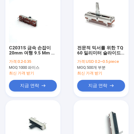
C2031S 금속 손잡이
전문적 믹서를 위한 TQ
20mm 여행 9.5 Mm 와
60 밀리미터 슬라이드
이드 사운드 콘솔 이어
전위차계 100 오옴 리니
가격:
0.2-0.35
가격:
USD 0.2~0.5 piece
폰 및 마이크에 사용
어 슬라이드 포트
MOQ:
1000 파이스
MOQ:
500개 부분
최신 가격 받기
최신 가격 받기
지금 연락
지금 연락
홈
제품 소개
회사 소개